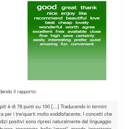
dendo il rapporto:
iti è di 78 punti su 100 […] Traducendo in termini
za per i tre/quarti molto soddisfacente. I concetti che
izi positivi sono ripresi naturalmente dal linguaggio
 buona, appagante, bella; “great”, grande, importante,