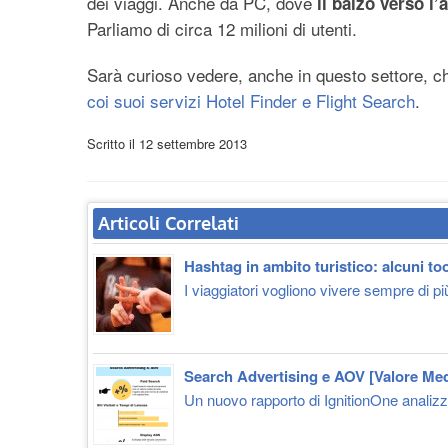
dei viaggi. Anche da PC, dove
il balzo verso l’
Parliamo di circa 12 milioni di utenti.
Sarà curioso vedere, anche in questo settore, c
coi suoi servizi Hotel Finder e Flight Search
.
Scritto il
12 settembre 2013
Articoli Correlati
Hashtag in ambito turistico: alcuni too
I viaggiatori vogliono vivere sempre di più
Search Advertising e AOV [Valore Me
Un nuovo rapporto di IgnitionOne analizza