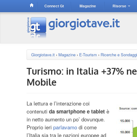
Connect Gt
Magazine
Risorse
Giorgiotave.it
›
Magazine
›
E-Tourism
›
Ricerche e Sondagg
Turismo: in Italia +37% neg
Mobile
La lettura e l’interazione coi
contenuti
è
da smartphone e tablet
in netto aumento un po’ dovunque.
Proprio ieri
parlavamo
di come
l’Italia sia tra le nazioni europee ad