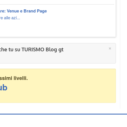
are: Venue e Brand Page
 alle azi...
×
che tu su TURISMO Blog gt
imi livelli.
ub